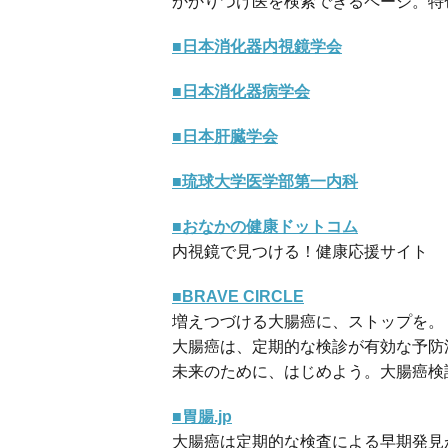
かかりつけ医を検索できるページ。特
■日本消化器内視鏡学会
■日本消化器病学会
■日本肝臓学会
■琉球大学医学部第一内科
■おなかの健康ドットコム
内視鏡で見つける！健康応援サイト
■BRAVE CIRCLE
増えつづける大腸癌に、ストップを。
大腸癌は、定期的な検診が有効な予防
未来のために、はじめよう。大腸癌検
■胃腸.jp
大腸癌は定期的な検査による早期発見